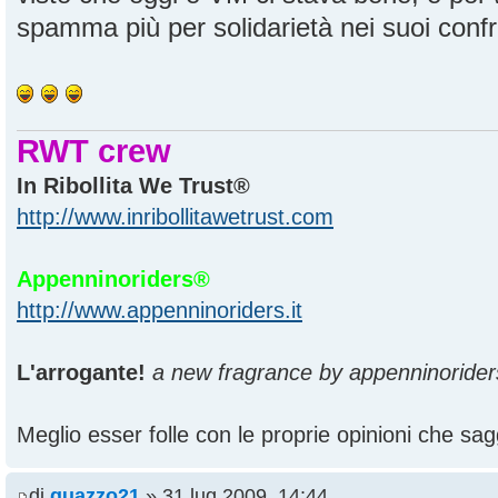
spamma più per solidarietà nei suoi confron
RWT crew
In Ribollita We Trust®
http://www.inribollitawetrust.com
Appenninoriders®
http://www.appenninoriders.it
L'arrogante!
a new fragrance by appenninorider
Meglio esser folle con le proprie opinioni che sagg
di
guazzo21
» 31 lug 2009, 14:44