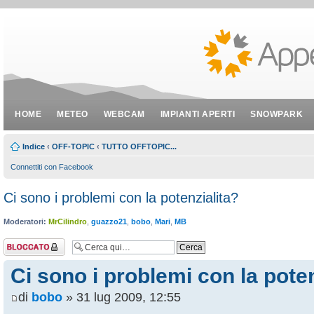
HOME
METEO
WEBCAM
IMPIANTI APERTI
SNOWPARK
Indice
‹
OFF-TOPIC
‹
TUTTO OFFTOPIC...
Connettiti con Facebook
Ci sono i problemi con la potenzialita?
Moderatori:
MrCilindro
,
guazzo21
,
bobo
,
Mari
,
MB
Argomento
bloccato
Ci sono i problemi con la poten
di
bobo
» 31 lug 2009, 12:55