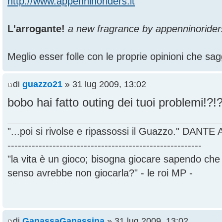
http://www.appenninoriders.it
L'arrogante!
a new fragrance by appenninorider
Meglio esser folle con le proprie opinioni che sagg
di
guazzo21
» 31 lug 2009, 13:02
bobo hai fatto outing dei tuoi problemi!?!
"...poi si rivolse e ripassossi il Guazzo." DANT
--------------------------------------------------------
"la vita è un gioco; bisogna giocare sapendo ch
senso avrebbe non giocarla?" - le roi MP -
di
GanassaGanassina
» 31 lug 2009, 13:02