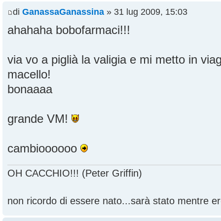
di
GanassaGanassina
» 31 lug 2009, 15:03
ahahaha bobofarmaci!!!
via vo a piglià la valigia e mi metto in vi
macello!
bonaaaa
grande VM!
cambioooooo
OH CACCHIO!!! (Peter Griffin)
non ricordo di essere nato...sarà stato mentre ero