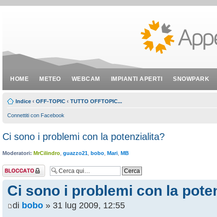
HOME
METEO
WEBCAM
IMPIANTI APERTI
SNOWPARK
Indice
‹
OFF-TOPIC
‹
TUTTO OFFTOPIC...
Connettiti con Facebook
Ci sono i problemi con la potenzialita?
Moderatori:
MrCilindro
,
guazzo21
,
bobo
,
Mari
,
MB
Argomento
bloccato
Ci sono i problemi con la poten
di
bobo
» 31 lug 2009, 12:55