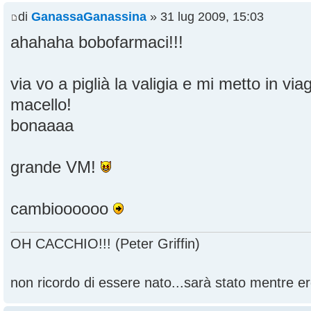
di
GanassaGanassina
» 31 lug 2009, 15:03
ahahaha bobofarmaci!!!
via vo a piglià la valigia e mi metto in vi
macello!
bonaaaa
grande VM!
cambioooooo
OH CACCHIO!!! (Peter Griffin)
non ricordo di essere nato...sarà stato mentre ero