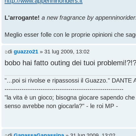
http://www.appenninoriders.it
L'arrogante!
a new fragrance by appenninorider
Meglio esser folle con le proprie opinioni che sagg
di
guazzo21
» 31 lug 2009, 13:02
bobo hai fatto outing dei tuoi problemi!?!
"...poi si rivolse e ripassossi il Guazzo." DANT
--------------------------------------------------------
"la vita è un gioco; bisogna giocare sapendo ch
senso avrebbe non giocarla?" - le roi MP -
di
GanassaGanassina
» 31 lug 2009, 13:02