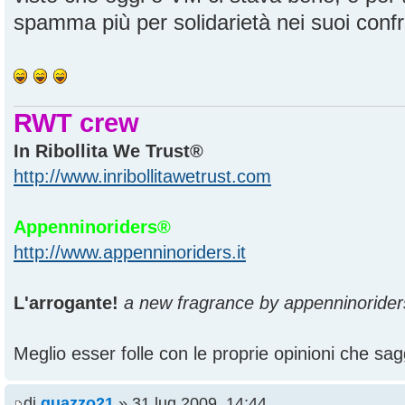
spamma più per solidarietà nei suoi confron
RWT crew
In Ribollita We Trust®
http://www.inribollitawetrust.com
Appenninoriders®
http://www.appenninoriders.it
L'arrogante!
a new fragrance by appenninorider
Meglio esser folle con le proprie opinioni che sagg
di
guazzo21
» 31 lug 2009, 14:44