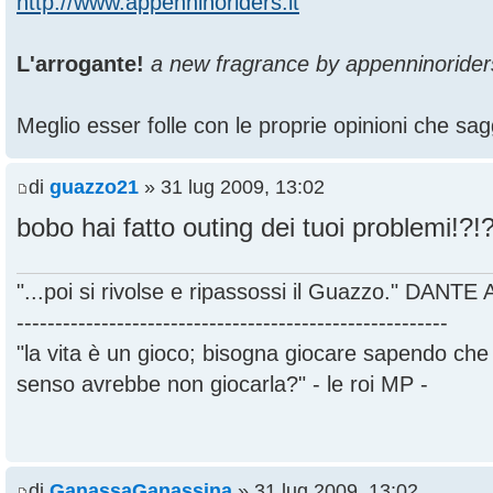
http://www.appenninoriders.it
L'arrogante!
a new fragrance by appenninorider
Meglio esser folle con le proprie opinioni che sagg
di
guazzo21
» 31 lug 2009, 13:02
bobo hai fatto outing dei tuoi problemi!?!
"...poi si rivolse e ripassossi il Guazzo." DANT
--------------------------------------------------------
"la vita è un gioco; bisogna giocare sapendo ch
senso avrebbe non giocarla?" - le roi MP -
di
GanassaGanassina
» 31 lug 2009, 13:02