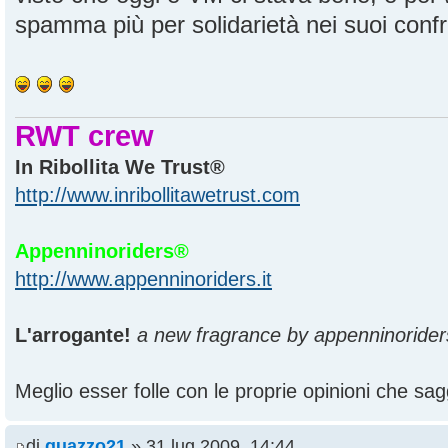
spamma più per solidarietà nei suoi confron
RWT crew
In Ribollita We Trust®
http://www.inribollitawetrust.com
Appenninoriders®
http://www.appenninoriders.it
L'arrogante!
a new fragrance by appenninorider
Meglio esser folle con le proprie opinioni che sagg
di
guazzo21
» 31 lug 2009, 14:44