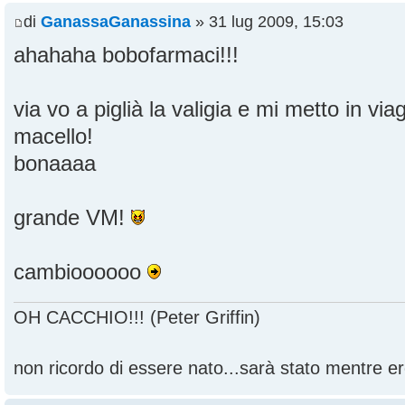
di
GanassaGanassina
» 31 lug 2009, 15:03
ahahaha bobofarmaci!!!
via vo a piglià la valigia e mi metto in vi
macello!
bonaaaa
grande VM!
cambioooooo
OH CACCHIO!!! (Peter Griffin)
non ricordo di essere nato...sarà stato mentre ero