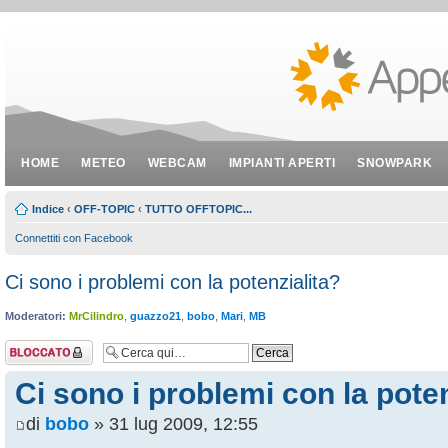
HOME
METEO
WEBCAM
IMPIANTI APERTI
SNOWPARK
Indice
‹
OFF-TOPIC
‹
TUTTO OFFTOPIC...
Connettiti con Facebook
Ci sono i problemi con la potenzialita?
Moderatori:
MrCilindro
,
guazzo21
,
bobo
,
Mari
,
MB
Argomento
bloccato
Ci sono i problemi con la poten
di
bobo
» 31 lug 2009, 12:55