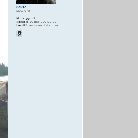
Solero
piccolo Ar!
Messaggi:
24
Iscritto il:
30 gen 2004, 1:00
Località:
ovunque ci sia neve