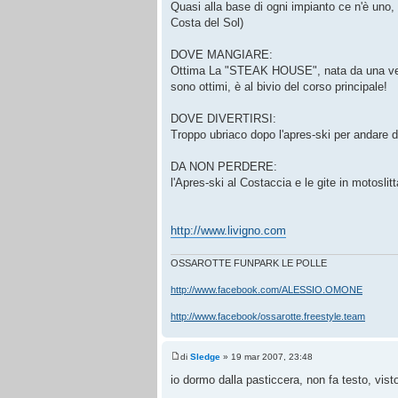
Quasi alla base di ogni impianto ce n'è uno, 
Costa del Sol)
DOVE MANGIARE:
Ottima La "STEAK HOUSE", nata da una vecchio
sono ottimi, è al bivio del corso principale!
DOVE DIVERTIRSI:
Troppo ubriaco dopo l'apres-ski per andare do
DA NON PERDERE:
l'Apres-ski al Costaccia e le gite in motoslitta
http://www.livigno.com
OSSAROTTE FUNPARK LE POLLE
http://www.facebook.com/ALESSIO.OMONE
http://www.facebook/ossarotte.freestyle.team
di
Sledge
» 19 mar 2007, 23:48
io dormo dalla pasticcera, non fa testo, visto