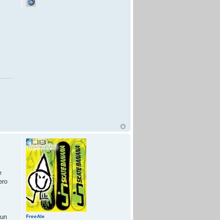
e
ero
 un
FreeAle