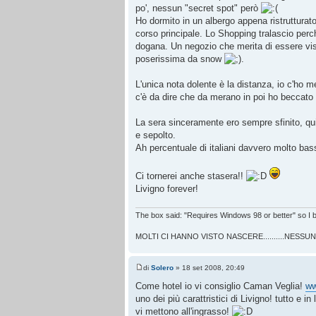
po', nessun "secret spot" però
Ho dormito in un albergo appena ristrutturato
corso principale. Lo Shopping tralascio perch
dogana. Un negozio che merita di essere vi
poserissima da snow
.
L'unica nota dolente è la distanza, io c'ho 
c'è da dire che da merano in poi ho bec
La sera sinceramente ero sempre sfinito, quin
e sepolto.
Ah percentuale di italiani davvero molto ba
Ci tornerei anche stasera!!
Livigno forever!
The box said: "Requires Windows 98 or better" so I 
MOLTI CI HANNO VISTO NASCERE..........NESSU
di
Solero
» 18 set 2008, 20:49
Come hotel io vi consiglio Caman Veglia!
ww
uno dei più carattristici di Livigno! tutto e in
vi mettono all'ingrasso!