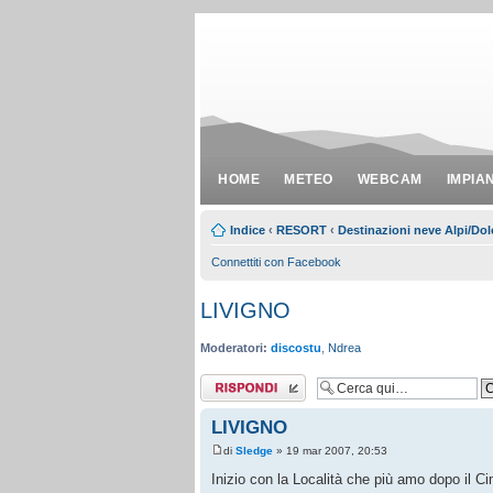
HOME
METEO
WEBCAM
IMPIA
Indice
‹
RESORT
‹
Destinazioni neve Alpi/Dol
Connettiti con Facebook
LIVIGNO
Moderatori:
discostu
,
Ndrea
Rispondi al
messaggio
LIVIGNO
di
Sledge
» 19 mar 2007, 20:53
Inizio con la Località che più amo dopo il Ci