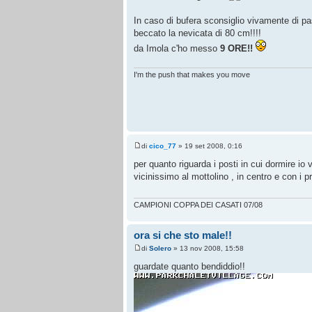
In caso di bufera sconsiglio vivamente di 
beccato la nevicata di 80 cm!!!!
da Imola c'ho messo
9 ORE!!
I'm the push that makes you move
di
cico_77
» 19 set 2008, 0:16
per quanto riguarda i posti in cui dormire io vi 
vicinissimo al mottolino , in centro e con i p
CAMPIONI COPPA DEI CASATI 07/08
ora si che sto male!!
di
Solero
» 13 nov 2008, 15:58
guardate quanto bendiddio!!