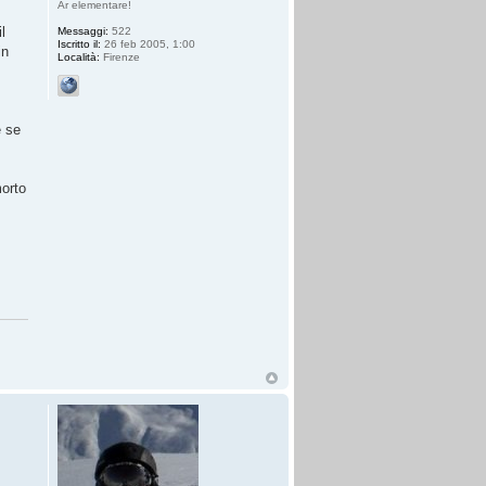
Ar elementare!
l
Messaggi:
522
Iscritto il:
26 feb 2005, 1:00
in
Località:
Firenze
e se
morto