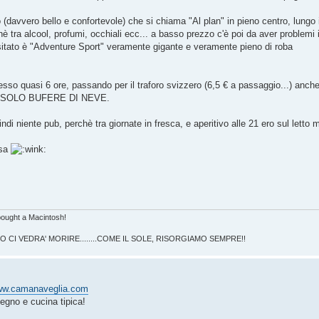
 (davvero bello e confortevole) che si chiama "Al plan" in pieno centro, lungo i
è tra alcool, profumi, occhiali ecc... a basso prezzo c'è poi da aver problemi 
sitato è "Adventure Sport" veramente gigante e veramente pieno di roba
messo quasi 6 ore, passando per il traforo svizzero (6,5 € a passaggio...) anch
cato SOLO BUFERE DI NEVE.
di niente pub, perchè tra giornate in fresca, e aperitivo alle 21 ero sul letto 
ssa
bought a Macintosh!
NO CI VEDRA' MORIRE........COME IL SOLE, RISORGIAMO SEMPRE!!
w.camanaveglia.com
 legno e cucina tipica!