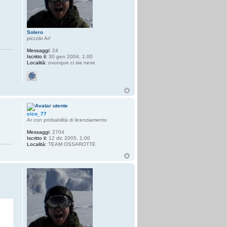
Solero
piccolo Ar!
Messaggi:
24
Iscritto il:
30 gen 2004, 1:00
Località:
ovunque ci sia neve
cico_77
Ar con probabilità di licenziamento
Messaggi:
2704
Iscritto il:
12 dic 2005, 1:00
Località:
TEAM OSSAROTTE