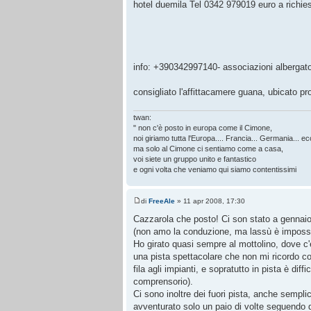
hotel duemila Tel 0342 979019 euro a richie
info: +390342997140- associazioni albergato
consigliato l'affittacamere guana, ubicato pro
twan:
" non c'è posto in europa come il Cimone,
noi giriamo tutta l'Europa.... Francia... Germania... ecc
ma solo al Cimone ci sentiamo come a casa,
voi siete un gruppo unito e fantastico
e ogni volta che veniamo qui siamo contentissimi
di
FreeAle
» 11 apr 2008, 17:30
Cazzarola che posto! Ci son stato a gennaio,
(non amo la conduzione, ma lassù è impossib
Ho girato quasi sempre al mottolino, dove c'
una pista spettacolare che non mi ricordo c
fila agli impianti, e sopratutto in pista è diff
comprensorio).
Ci sono inoltre dei fuori pista, anche sempl
avventurato solo un paio di volte seguendo 