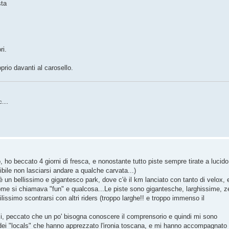
sta
ri.
prio davanti al carosello.
....
 ho beccato 4 giorni di fresca, e nonostante tutto piste sempre tirate a lucido
ile non lasciarsi andare a qualche carvata...)
è un bellissimo e gigantesco park, dove c'è il km lanciato con tanto di velox, 
ome si chiamava "fun" e qualcosa...Le piste sono gigantesche, larghissime, z
icilissimo scontrarsi con altri riders (troppo larghe!! e troppo immenso il
ici, peccato che un po' bisogna conoscere il comprensorio e quindi mi sono
dei "locals" che hanno apprezzato l'ironia toscana, e mi hanno accompagnato