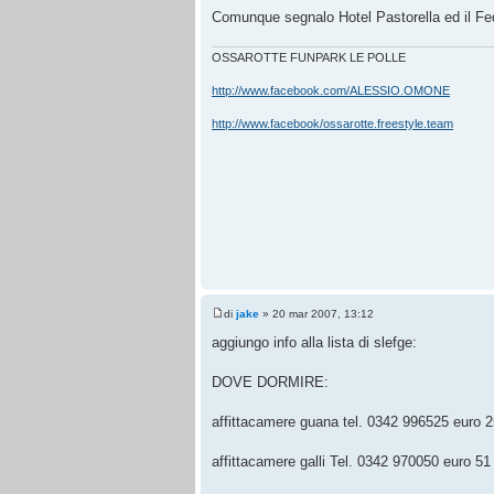
Comunque segnalo Hotel Pastorella ed il Fe
OSSAROTTE FUNPARK LE POLLE
http://www.facebook.com/ALESSIO.OMONE
http://www.facebook/ossarotte.freestyle.team
di
jake
» 20 mar 2007, 13:12
aggiungo info alla lista di slefge:
DOVE DORMIRE:
affittacamere guana tel. 0342 996525 euro 2
affittacamere galli Tel. 0342 970050 euro 51