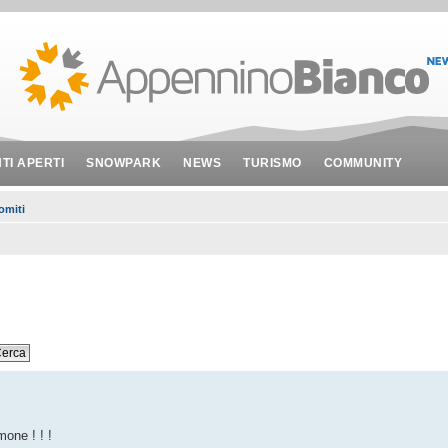
NTI APERTI
SNOWPARK
NEWS
TURISMO
COMMUNITY
omiti
mone ! ! !