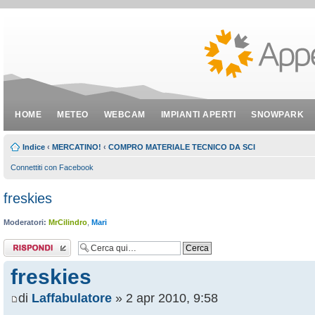
HOME
METEO
WEBCAM
IMPIANTI APERTI
SNOWPARK
Indice
‹
MERCATINO!
‹
COMPRO MATERIALE TECNICO DA SCI
Connettiti con Facebook
freskies
Moderatori:
MrCilindro
,
Mari
Rispondi al
messaggio
freskies
di
Laffabulatore
» 2 apr 2010, 9:58