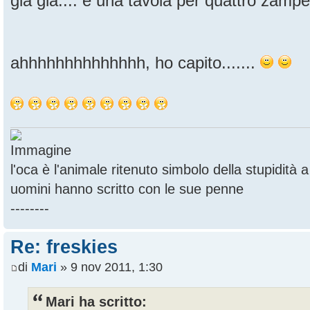
già già.... e una tavola per quattro zampet
ahhhhhhhhhhhhhh, ho capito.......
l'oca è l'animale ritenuto simbolo della stupidità
uomini hanno scritto con le sue penne
--------
Re: freskies
di
Mari
» 9 nov 2011, 1:30
Mari ha scritto: