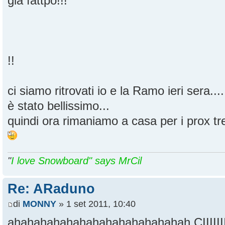
già fattpo!!!
!!
ci siamo ritrovati io e la Ramo ieri sera....
è stato bellissimo...
quindi ora rimaniamo a casa per i prox tre
"
I love Snowboard" says MrCil
Re: ARaduno
di
MONNY
» 1 set 2011, 10:40
ahahahahahahahahahahahahahah CIIIIIIIII