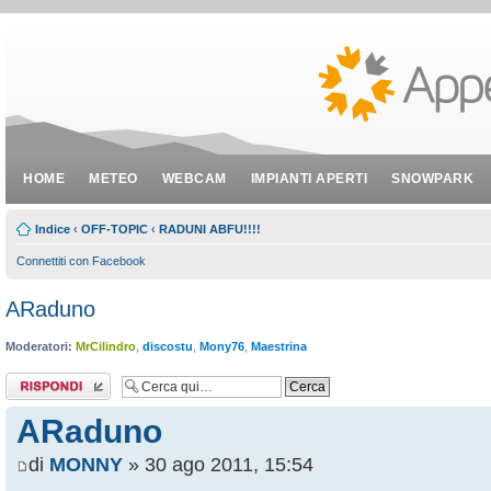
HOME
METEO
WEBCAM
IMPIANTI APERTI
SNOWPARK
Indice
‹
OFF-TOPIC
‹
RADUNI ABFU!!!!
Connettiti con Facebook
ARaduno
Moderatori:
MrCilindro
,
discostu
,
Mony76
,
Maestrina
Rispondi al
messaggio
ARaduno
di
MONNY
» 30 ago 2011, 15:54