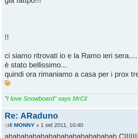
già fattpo!!!
!!
ci siamo ritrovati io e la Ramo ieri sera....
è stato bellissimo...
quindi ora rimaniamo a casa per i prox tre
"
I love Snowboard" says MrCil
Re: ARaduno
di
MONNY
» 1 set 2011, 10:40
ahahahahahahahahahahahahahah CIIIIIIIII