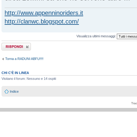
http://www.appenninoriders.it
http://clanwc.blogspot.com/
Visualizza ultimi messaggi:
Rispondi al
messaggio
Torna a RADUNI ABFU!!!!
CHI C’È IN LINEA
Visitano il forum: Nessuno e 14 ospiti
Indice
Tra