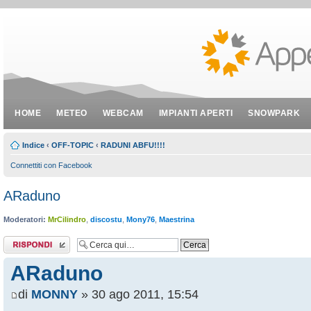
HOME
METEO
WEBCAM
IMPIANTI APERTI
SNOWPARK
Indice
‹
OFF-TOPIC
‹
RADUNI ABFU!!!!
Connettiti con Facebook
ARaduno
Moderatori:
MrCilindro
,
discostu
,
Mony76
,
Maestrina
Rispondi al
messaggio
ARaduno
di
MONNY
» 30 ago 2011, 15:54