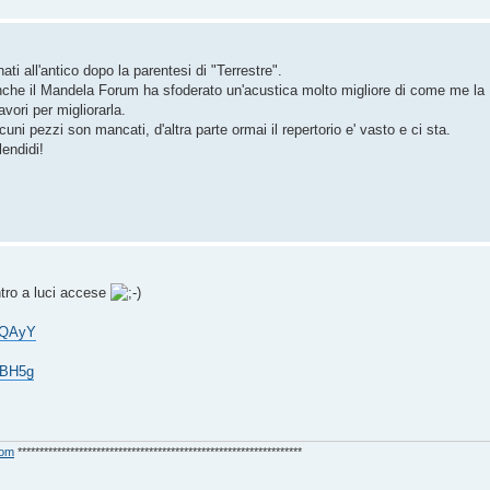
nati all'antico dopo la parentesi di "Terrestre".
anche il Mandela Forum ha sfoderato un'acustica molto migliore di come me la
vori per migliorarla.
uni pezzi son mancati, d'altra parte ormai il repertorio e' vasto e ci sta.
lendidi!
ntro a luci accese
JQAyY
KBH5g
com
*****************************************************************