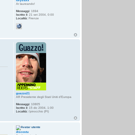
lorytraxx
Ar laureando!
Messaggi:
1694
Iscritto il:
21 set 2004, 0:00
Località:
Firenze
guazzo21
AR Presidente degli Stati Uniti d'Europa
Messaggi:
10805
Iscritto il:
15 dic 2004, 1:00
Località:
i'pinocchio (PI)
discostu