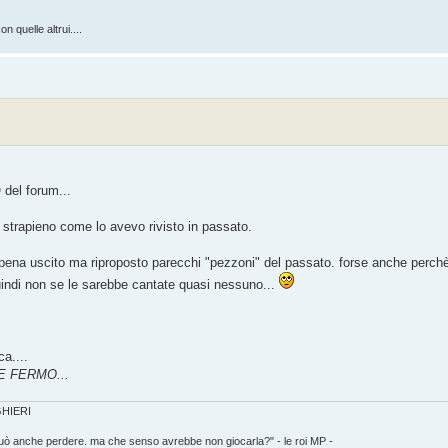
n quelle altrui....
O del forum...
 strapieno come lo avevo rivisto in passato.
pena uscito ma riproposto parecchi "pezzoni" del passato. forse anche perch
indi non se le sarebbe cantate quasi nessuno...
a....
E FERMO...
IGHIERI
può anche perdere. ma che senso avrebbe non giocarla?" - le roi MP -