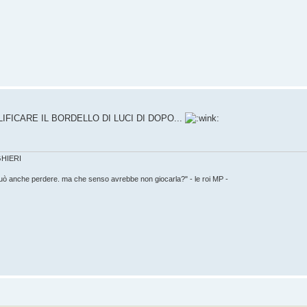
IFICARE IL BORDELLO DI LUCI DI DOPO...
IGHIERI
può anche perdere. ma che senso avrebbe non giocarla?" - le roi MP -