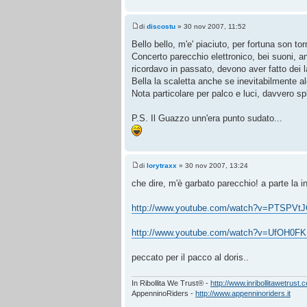
di
discostu
» 30 nov 2007, 11:52
Bello bello, m'e' piaciuto, per fortuna son tor
Concerto parecchio elettronico, bei suoni, 
ricordavo in passato, devono aver fatto dei la
Bella la scaletta anche se inevitabilmente alc
Nota particolare per palco e luci, davvero sp
P.S. Il Guazzo unn'era punto sudato...
di
lorytraxx
» 30 nov 2007, 13:24
che dire, m'è garbato parecchio! a parte la i
http://www.youtube.com/watch?v=PTSPVt
http://www.youtube.com/watch?v=UfOH0F
peccato per il pacco al doris..
In Ribollita We Trust® -
http://www.inribollitawetrust.
AppenninoRiders -
http://www.appenninoriders.it