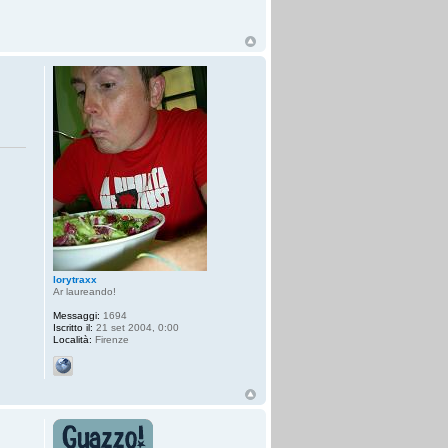
lorytraxx
Ar laureando!
Messaggi:
1694
Iscritto il:
21 set 2004, 0:00
Località:
Firenze