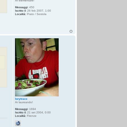
Ar elementare!
Messaggi:
450
Iscritto il:
26 feb 2007, 1:00
Località:
Prato / Sestola
lorytraxx
Ar laureando!
Messaggi:
1694
Iscritto il:
21 set 2004, 0:00
Località:
Firenze