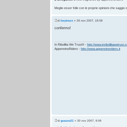
Meglio esser folle con le proprie opinioni che saggio co
di
lorytraxx
» 29 nov 2007, 18:58
confermo!
In Ribollita We Trust® -
http://www.inribollitawetrust.
AppenninoRiders -
http://www.appenninoriders.it
di
guazzo21
» 30 nov 2007, 9:06