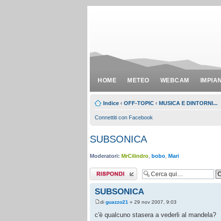
HOME
METEO
WEBCAM
IMPIA
Indice
‹
OFF-TOPIC
‹
MUSICA E DINTORNI...
Connettiti con Facebook
SUBSONICA
Moderatori:
MrCilindro
,
bobo
,
Mari
Rispondi al
messaggio
SUBSONICA
di
guazzo21
» 29 nov 2007, 9:03
c'è qualcuno stasera a vederli al mandela?