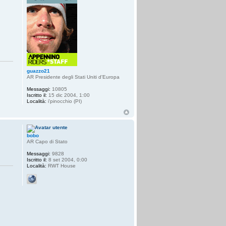
guazzo21
AR Presidente degli Stati Uniti d'Europa
Messaggi:
10805
Iscritto il:
15 dic 2004, 1:00
Località:
i'pinocchio (PI)
bobo
AR Capo di Stato
Messaggi:
9828
Iscritto il:
8 set 2004, 0:00
Località:
RWT House