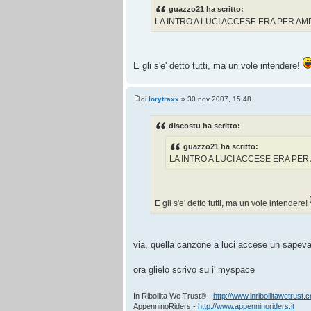
guazzo21 ha scritto:
LA INTRO A LUCI ACCESE ERA PER AMP
E gli s'e' detto tutti, ma un vole intendere!
di
lorytraxx
» 30 nov 2007, 15:48
discostu ha scritto:
guazzo21 ha scritto:
LA INTRO A LUCI ACCESE ERA PER 
E gli s'e' detto tutti, ma un vole intendere!
via, quella canzone a luci accese un sapeva 
ora glielo scrivo su i' myspace
In Ribollita We Trust® -
http://www.inribollitawetrust.
AppenninoRiders -
http://www.appenninoriders.it