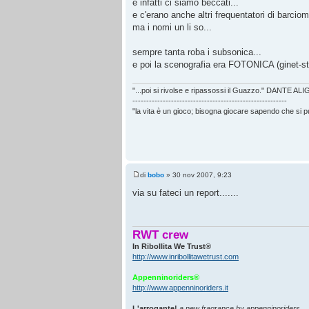
e infatti ci siamo beccati...
e c'erano anche altri frequentatori di barciom
ma i nomi un li so...
sempre tanta roba i subsonica...
e poi la scenografia era FOTONICA (ginet-st
"...poi si rivolse e ripassossi il Guazzo." DANTE AL
--------------------------------------------------------
"la vita è un gioco; bisogna giocare sapendo che si 
di
bobo
» 30 nov 2007, 9:23
via su fateci un report.......
RWT crew
In Ribollita We Trust®
http://www.inribollitawetrust.com
Appenninoriders®
http://www.appenninoriders.it
L'arrogante!
a new fragrance by appenninoriders