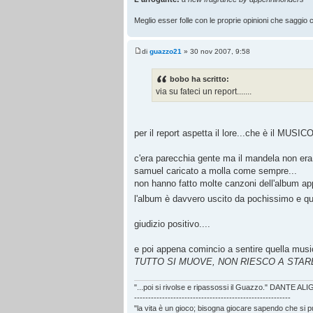
Meglio esser folle con le proprie opinioni che saggio co
di
guazzo21
» 30 nov 2007, 9:58
bobo ha scritto:
via su fateci un report.......
per il report aspetta il lore...che è il MUSIC
c'era parecchia gente ma il mandela non era
samuel caricato a molla come sempre...
non hanno fatto molte canzoni dell'album ap
l'album è davvero uscito da pochissimo e qu
giudizio positivo....
e poi appena comincio a sentire quella music
TUTTO SI MUOVE, NON RIESCO A STAR
"...poi si rivolse e ripassossi il Guazzo." DANTE AL
--------------------------------------------------------
"la vita è un gioco; bisogna giocare sapendo che si 