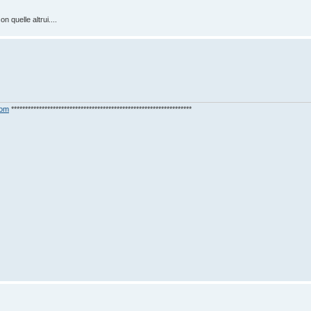
n quelle altrui....
com
*****************************************************************