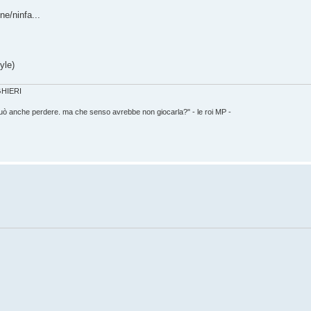
ne/ninfa...
yle)
IGHIERI
può anche perdere. ma che senso avrebbe non giocarla?" - le roi MP -