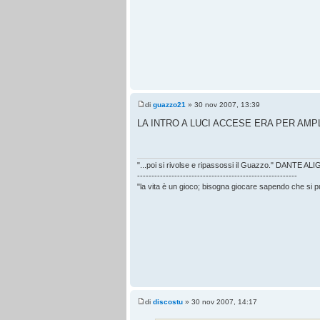
di
guazzo21
» 30 nov 2007, 13:39
LA INTRO A LUCI ACCESE ERA PER AMPL
"...poi si rivolse e ripassossi il Guazzo." DANTE AL
--------------------------------------------------------
"la vita è un gioco; bisogna giocare sapendo che si 
di
discostu
» 30 nov 2007, 14:17