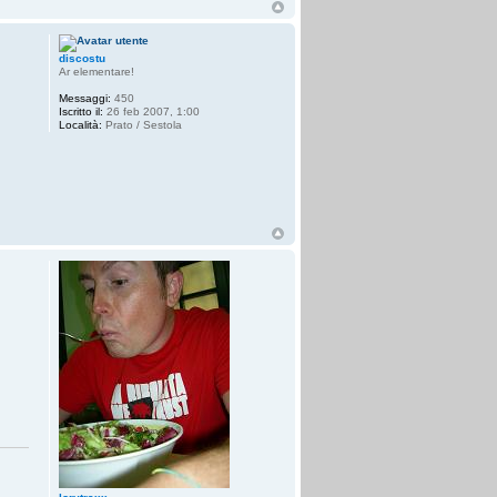
discostu
Ar elementare!
Messaggi:
450
Iscritto il:
26 feb 2007, 1:00
Località:
Prato / Sestola