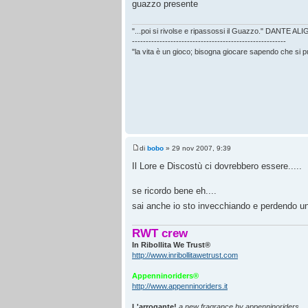
guazzo presente
"...poi si rivolse e ripassossi il Guazzo." DANTE AL
--------------------------------------------------------
"la vita è un gioco; bisogna giocare sapendo che si 
di
bobo
» 29 nov 2007, 9:39
Il Lore e Discostù ci dovrebbero essere.....
se ricordo bene eh....
sai anche io sto invecchiando e perdendo un 
RWT crew
In Ribollita We Trust®
http://www.inribollitawetrust.com
Appenninoriders®
http://www.appenninoriders.it
L'arrogante!
a new fragrance by appenninoriders