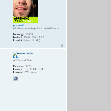
guazzo21
AR Presidente degli Stati Uniti d'Europa
Messaggi:
10805
Iscritto il:
15 dic 2004, 1:00
Località:
i'pinocchio (PI)
bobo
AR Capo di Stato
Messaggi:
9828
Iscritto il:
8 set 2004, 0:00
Località:
RWT House