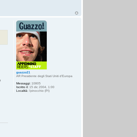
guazzo21
AR Presidente degli Stati Uniti d'Europa
è
Messaggi:
10805
Iscritto il:
15 dic 2004, 1:00
Località:
i'pinocchio (PI)