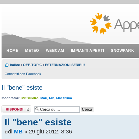
HOME
METEO
WEBCAM
IMPIANTI APERTI
SNOWPARK
Indice
‹
OFF-TOPIC
‹
ESTERNAZIONI SERIE!!!
Connettiti con Facebook
Il "bene" esiste
Moderatori:
MrCilindro
,
Mari
,
MB
,
Maestrina
Rispondi al
messaggio
Il "bene" esiste
di
MB
» 29 giu 2012, 8:36