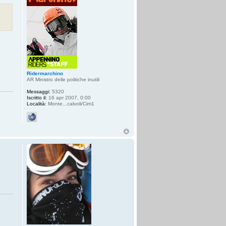
Ridermarchino
AR Ministro delle politiche inutili
Messaggi:
5320
Iscritto il:
16 apr 2007, 0:00
Località:
Monte...calvoli/Cim1