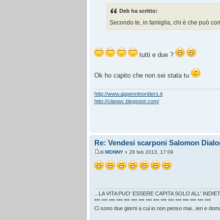
Deb ha scritto:
Secondo te, in famiglia, chi è che può c
tutti e due ?
Ok ho capito che non sei stata tu
http://www.appenninoriders.it
http://clanwc.blogspot.com/
Re: Vendesi scarponi Salomon Dialo
di
MONNY
» 28 feb 2013, 17:09
...LA VITA PUO' ESSERE CAPITA SOLO ALL' INDIET
*** *** *** *** *** *** *** *** *** *** *** *** *** *** *** ***
Ci sono due giorni a cui io non penso mai...ieri e doma