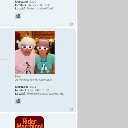
Messaggi:
5320
Iscritto il:
16 apr 2007, 0:00
Località:
Monte...calvoli/Cim1
Deb
Ar ministro senza portafoglio
Messaggi:
4471
Iscritto il:
9 dic 2003, 1:00
Località:
Firenze/Sestola/casArranda!