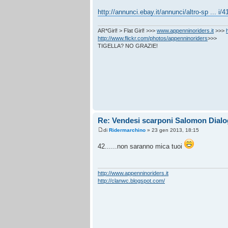
http://annunci.ebay.it/annunci/altro-sp ... i/
AR*Girl! > Flat Girl! >>>
www.appenninoriders.it
>>>
http://www.flickr.com/photos/appenninoriders
>>>
TIGELLA? NO GRAZIE!
Re: Vendesi scarponi Salomon Dialo
di
Ridermarchino
» 23 gen 2013, 18:15
42......non saranno mica tuoi
http://www.appenninoriders.it
http://clanwc.blogspot.com/