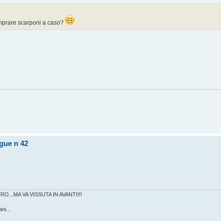
omprare scarponi a caso?
gue n 42
RO...MA VA VISSUTA IN AVANTI!!!
ni...