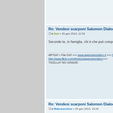
Re: Vendesi scarponi Salomon Dialo
di
Deb
» 25 gen 2013, 11:53
Secondo te, in famiglia, chi è che può com
AR*Girl! > Flat Girl! >>>
www.appenninoriders.it
>>>
http://www.flickr.com/photos/appenninoriders
>>>
TIGELLA? NO GRAZIE!
Re: Vendesi scarponi Salomon Dialo
di
Ridermarchino
» 25 gen 2013, 15:24