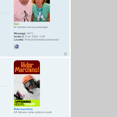
Deb
Ar ministro senza portafoglio
Messaggi:
4471
Iscritto il:
9 dic 2003, 1:00
Località:
Firenze/Sestola/casArranda!
Ridermarchino
AR Ministro delle politiche inutili