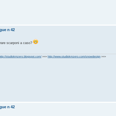
gue n 42
prare scarponi a caso?
http://studiokmzero.blogspot.com/
>>>
http://www.studiokmzero.com/snowdesign
>>>
gue n 42