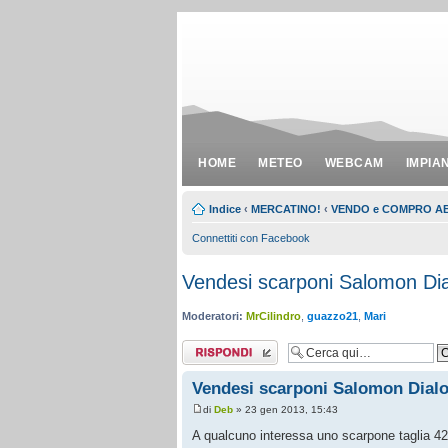
HOME
METEO
WEBCAM
IMPIA
Indice
‹
MERCATINO!
‹
VENDO e COMPRO A
Connettiti con Facebook
Vendesi scarponi Salomon Di
Moderatori:
MrCilindro
,
guazzo21
,
Mari
Rispondi al
messaggio
Vendesi scarponi Salomon Dialo
di
Deb
» 23 gen 2013, 15:43
A qualcuno interessa uno scarpone taglia 4