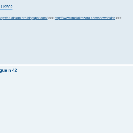
41119502
http://studiokmzero.blogspot.com/
>>>
http://www.studiokmzero.com/snowdesign
>>>
gue n 42