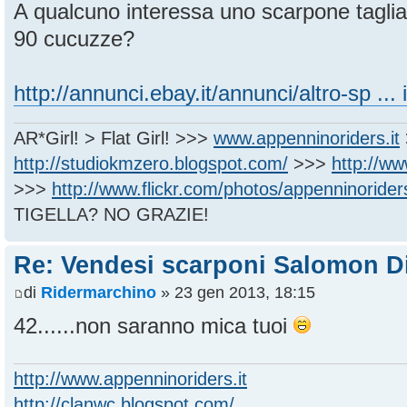
A qualcuno interessa uno scarpone tagli
90 cucuzze?
http://annunci.ebay.it/annunci/altro-sp ...
AR*Girl! > Flat Girl! >>>
www.appenninoriders.it
http://studiokmzero.blogspot.com/
>>>
http://w
>>>
http://www.flickr.com/photos/appenninorider
TIGELLA? NO GRAZIE!
Re: Vendesi scarponi Salomon D
di
Ridermarchino
» 23 gen 2013, 18:15
42......non saranno mica tuoi
http://www.appenninoriders.it
http://clanwc.blogspot.com/