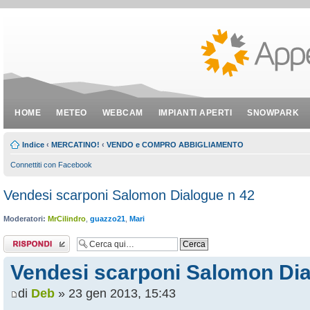
HOME
METEO
WEBCAM
IMPIANTI APERTI
SNOWPARK
Indice
‹
MERCATINO!
‹
VENDO e COMPRO ABBIGLIAMENTO
Connettiti con Facebook
Vendesi scarponi Salomon Dialogue n 42
Moderatori:
MrCilindro
,
guazzo21
,
Mari
Rispondi al
messaggio
Vendesi scarponi Salomon Dia
di
Deb
» 23 gen 2013, 15:43