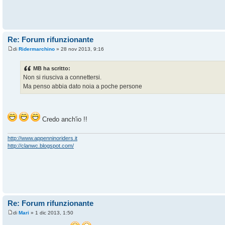
Re: Forum rifunzionante
di
Ridermarchino
» 28 nov 2013, 9:16
MB ha scritto:
Non si riusciva a connettersi.
Ma penso abbia dato noia a poche persone
Credo anch'io !!
http://www.appenninoriders.it
http://clanwc.blogspot.com/
Re: Forum rifunzionante
di
Mari
» 1 dic 2013, 1:50