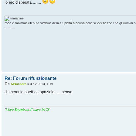
io ero disperata........
l'oca è l'animale ritenuto simbolo della stupidità a causa delle sciocchezze che gli uomini 
--------
Re: Forum rifunzionante
di
MrCilindro
» 3 dic 2013, 1:19
disincronia asettica spaziale .... penso
"
I love Snowboard" says MrCil