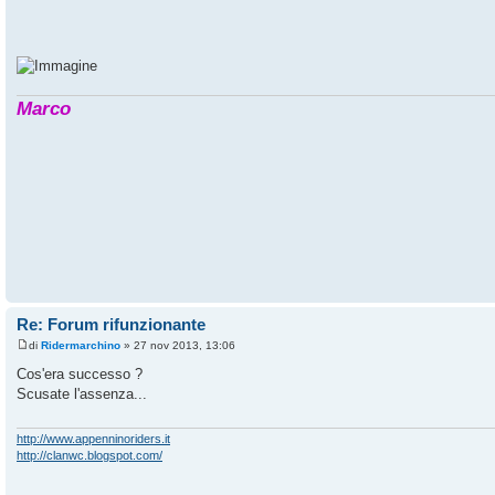
Marco
Re: Forum rifunzionante
di
Ridermarchino
» 27 nov 2013, 13:06
Cos'era successo ?
Scusate l'assenza...
http://www.appenninoriders.it
http://clanwc.blogspot.com/