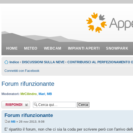
HOME
METEO
WEBCAM
IMPIANTI APERTI
SNOWPARK
Indice
‹
DISCUSSIONI SULLA NEVE
‹
CONTRIBUISCI AL PERFEZIONAMENTO 
Connettiti con Facebook
Forum rifunzionante
Moderatori:
MrCilindro
,
Mari
,
MB
Rispondi al
messaggio
Forum rifunzionante
di
MB
» 26 nov 2013, 9:08
E' ripartito il forum, non che ci sia la coda per scrivere però con l'arrivo de