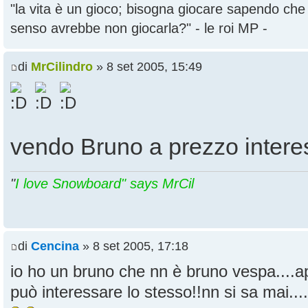
"la vita è un gioco; bisogna giocare sapendo ch
senso avrebbe non giocarla?" - le roi MP -
di
MrCilindro
» 8 set 2005, 15:49
vendo Bruno a prezzo interes
"
I love Snowboard" says MrCil
di
Cencina
» 8 set 2005, 17:18
io ho un bruno che nn è bruno vespa....ap
può interessare lo stesso!!nn si sa mai....