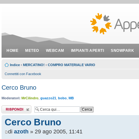
HOME
METEO
WEBCAM
IMPIANTI APERTI
SNOWPARK
Indice
‹
MERCATINO!
‹
COMPRO MATERIALE VARIO
Connettiti con Facebook
Cerco Bruno
Moderatori:
MrCilindro
,
guazzo21
,
bobo
,
MB
Rispondi al
messaggio
Cerco Bruno
di
azoth
» 29 ago 2005, 11:41