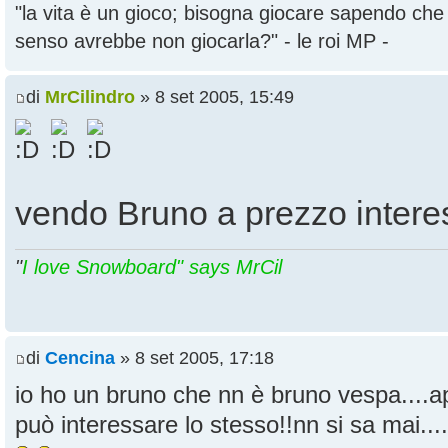
"la vita è un gioco; bisogna giocare sapendo ch
senso avrebbe non giocarla?" - le roi MP -
di
MrCilindro
» 8 set 2005, 15:49
vendo Bruno a prezzo interes
"
I love Snowboard" says MrCil
di
Cencina
» 8 set 2005, 17:18
io ho un bruno che nn è bruno vespa....ap
può interessare lo stesso!!nn si sa mai....