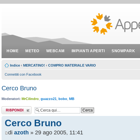
HOME
METEO
WEBCAM
IMPIANTI APERTI
SNOWPARK
Indice
‹
MERCATINO!
‹
COMPRO MATERIALE VARIO
Connettiti con Facebook
Cerco Bruno
Moderatori:
MrCilindro
,
guazzo21
,
bobo
,
MB
Rispondi al
messaggio
Cerco Bruno
di
azoth
» 29 ago 2005, 11:41