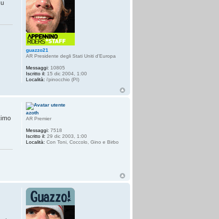
su
guazzo21
AR Presidente degli Stati Uniti d'Europa
Messaggi:
10805
Iscritto il:
15 dic 2004, 1:00
Località:
i'pinocchio (PI)
azoth
timo
AR Premier
Messaggi:
7518
Iscritto il:
29 dic 2003, 1:00
Località:
Con Toni, Coccolo, Gino e Birbo