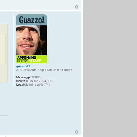
guazzo21
AR Presidente degli Stati Uniti d'Europa
Messaggi:
10805
Iscritto il:
15 dic 2004, 1:00
Località:
i'pinocchio (PI)