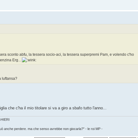
ssera sconto abfu, la tessera socio-aci, la tessera superpremi Pam, e volendo c'ho
benzina Erg...
a luftansa?
lia che c'ha il mio titolare si va a giro a sbafo tutto l'anno...
IGHIERI
può anche perdere. ma che senso avrebbe non giocarla?" - le roi MP -