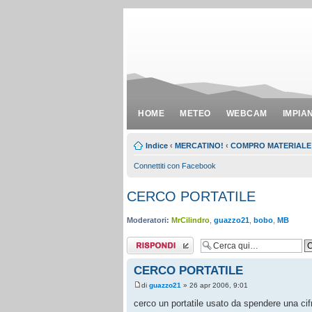
HOME
METEO
WEBCAM
IMPIA
Indice
‹
MERCATINO!
‹
COMPRO MATERIALE
Connettiti con Facebook
CERCO PORTATILE
Moderatori:
MrCilindro
,
guazzo21
,
bobo
,
MB
Rispondi al
messaggio
CERCO PORTATILE
di
guazzo21
» 26 apr 2006, 9:01
cerco un portatile usato da spendere una cif