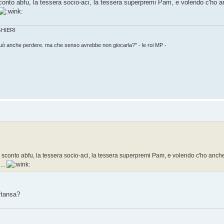
sconto abfu, la tessera socio-aci, la tessera superpremi Pam, e volendo c'ho 
IGHIERI
può anche perdere. ma che senso avrebbe non giocarla?" - le roi MP -
ra sconto abfu, la tessera socio-aci, la tessera superpremi Pam, e volendo c'ho anch
...
uftansa?