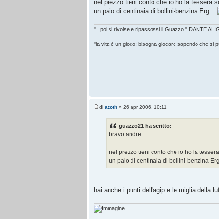
nel prezzo tieni conto che io ho la tessera 
un paio di centinaia di bollini-benzina Erg...
"...poi si rivolse e ripassossi il Guazzo." DANTE AL
--------------------------------------------------------
"la vita è un gioco; bisogna giocare sapendo che si 
di
azoth
» 26 apr 2006, 10:11
guazzo21 ha scritto:
bravo andre...
nel prezzo tieni conto che io ho la tesse
un paio di centinaia di bollini-benzina Erg
hai anche i punti dell'agip e le miglia della l