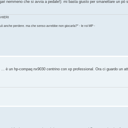
gari nemmeno che si avvia a pedale!): mi basta giusto per smanettare un pò 
IGHIERI
può anche perdere. ma che senso avrebbe non giocarla?" - le roi MP -
o ... è un hp-compaq nx9030 centrino con xp professional. Ora ci guardo un at