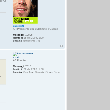
anche
guazzo21
AR Presidente degli Stati Uniti d'Europa
Messaggi:
10805
Iscritto il:
15 dic 2004, 1:00
Località:
i'pinocchio (PI)
azoth
AR Premier
Messaggi:
7518
Iscritto il:
29 dic 2003, 1:00
Località:
Con Toni, Coccolo, Gino e Birbo
e