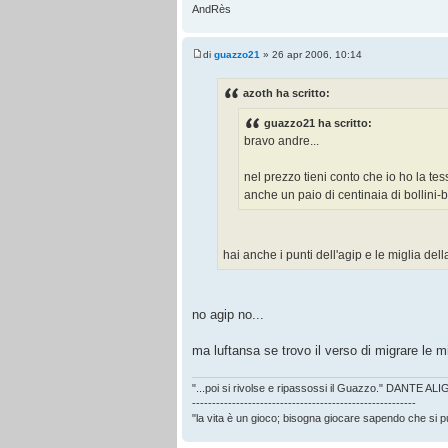
AndRès
di
guazzo21
» 26 apr 2006, 10:14
azoth ha scritto:
guazzo21 ha scritto:
bravo andre...
nel prezzo tieni conto che io ho la te
anche un paio di centinaia di bollini-
hai anche i punti dell'agip e le miglia dell
no agip no...
ma luftansa se trovo il verso di migrare le mig
"...poi si rivolse e ripassossi il Guazzo." DANTE AL
--------------------------------------------------------
"la vita è un gioco; bisogna giocare sapendo che si 