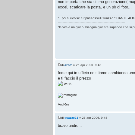
non importa che sia ultima generazione( ma
excel, scaricare la posta, e un pò di foto...
"...poi si rivolse e ripassossi il Guazzo." DANTE AL
--------------------------------------------------------
"la vita è un gioco; bisogna giocare sapendo che si 
di
azoth
» 26 apr 2006, 9:43
forse qui in ufficio ne stiamo cambiando un
e ti faccio il prezzo
AndRès
di
guazzo21
» 26 apr 2006, 9:48
bravo andre...